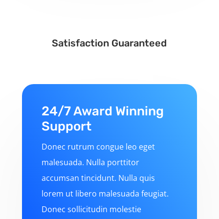
Satisfaction Guaranteed
24/7 Award Winning
Support
Donec rutrum congue leo eget
malesuada. Nulla porttitor
accumsan tincidunt. Nulla quis
lorem ut libero malesuada feugiat.
Donec sollicitudin molestie