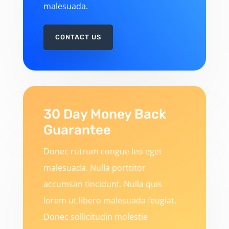
malesuada.
CONTACT US
30 Day Money Back
Guarantee
Donec rutrum congue leo eget
malesuada. Nulla porttitor
accumsan tincidunt. Nulla quis
lorem ut libero malesuada feugiat.
Donec sollicitudin molestie