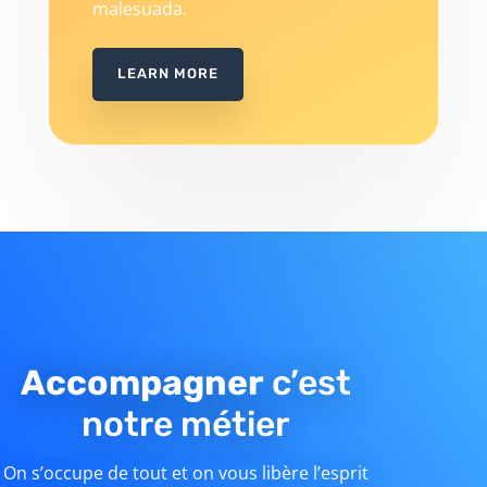
malesuada.
LEARN MORE
Accompagner
c’est
notre métier
On s’occupe de tout et on vous libère l’esprit