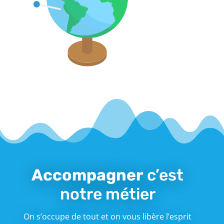
Accompagner
c’est
notre métier
On s’occupe de tout et on vous libère l’esprit